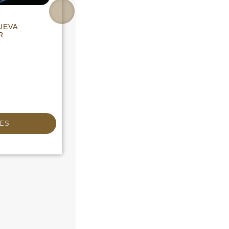
UEVA
VENTA DE CASA EN CALAMA
R
CALAMA
UF 4.950,00
CLP $202.181.711
USD $214.858,35
ES
MAS DETALLES