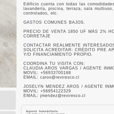
Edificio cuenta con todas las comodidade
lavandería, piscina, terraza, sala multiuso
controlados, etc.
GASTOS COMUNES BAJOS.
PRECIO DE VENTA 1850 UF MÁS 2% H
CORRETAJE
CONTACTAR REALMENTE INTERESADOS
SOLICITA ACREDITAR: CRÉDITO PRE 
Y/O FINANCIAMIENTO PROPIO.
COORDINA TU VISITA CON:
CLAUDIA AROS VARGAS / AGENTE INMO
MOVIL: +56933700168
EMAIL: caros@reviresco.cl
JOSELYN MENDEZ AROS / AGENTE INMO
MOVIL: +56954122329
EMAIL: jmendez@reviresco.cl
Agente Inmobiliario