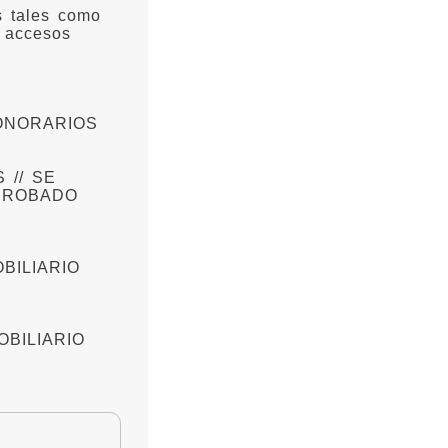
s tales como
, accesos
ONORARIOS
 // SE
APROBADO
BILIARIO
BILIARIO