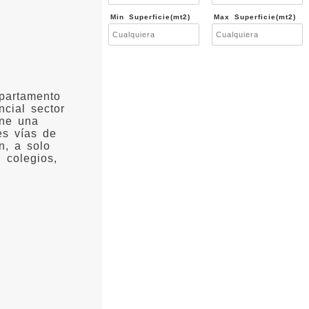
Min Superficie(mt2)
Max Superficie(mt2)
partamento
ncial sector
ene una
es vías de
n, a solo
 colegios,