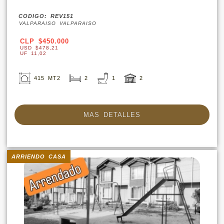
CODIGO: REV151
VALPARAISO VALPARAISO
CLP $450.000
USD $478,21
UF 11,02
415 MT2
2
1
2
MAS DETALLES
ARRIENDO CASA