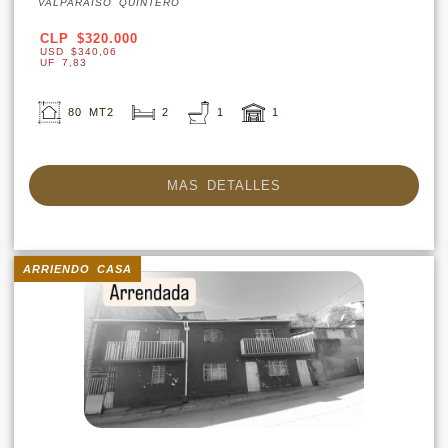
VALPARAISO QUINTERO
CLP $320.000
USD $340,06
UF 7,83
80 MT2
2
1
1
MAS DETALLES
ARRIENDO CASA