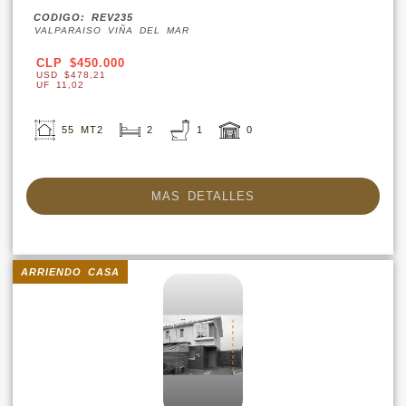
CODIGO: REV235
VALPARAISO VIÑA DEL MAR
CLP $450.000
USD $478,21
UF 11,02
55 MT2
2
1
0
MAS DETALLES
ARRIENDO CASA