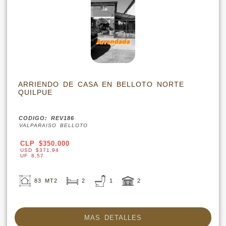
ARRIENDO DE CASA EN BELLOTO NORTE
QUILPUE
CODIGO: REV186
VALPARAISO BELLOTO
CLP $350.000
USD $371,94
UF 8,57
83 MT2
2
1
2
MAS DETALLES