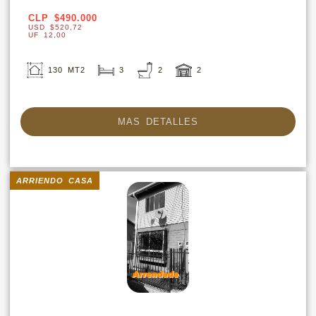
CLP $490.000
USD $520,72
UF 12,00
130 MT2
3
2
2
MAS DETALLES
ARRIENDO CASA